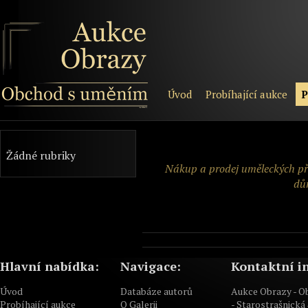
Úvod
Probíhající aukce
P
Žádné rubriky
Nákup a prodej uměleckých před
důr
Hlavní nabídka:
Navigace:
Kontaktní i
Úvod
Databáze autorů
Aukce Obrazy - 
Probíhající aukce
O Galerii
- Starostrašnická 