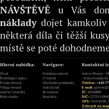
NÁVŠTĚVĚ
u Vás dom
náklady
dojet kamkoliv 
některá díla či těžší kus
místě se poté dohodneme 
Hlavní nabídka:
Navigace:
Kontaktní i
Úvod
Databáze autorů
Aukce Obrazy - 
Probíhající aukce
O Galerii
- Starostrašnická 
Prodej obrazů
Obchodní podmínky
Telefon:
+420 77
Výkup obrazů
Aukční řád
E-mail:
galerie@a
Aukční výsledky
Ke stažení
IČ:
42560888
Naše služby
Kontakty
DIČ:
CZ70111004
GPS:
50.07452N, 
Zobrazit na ma