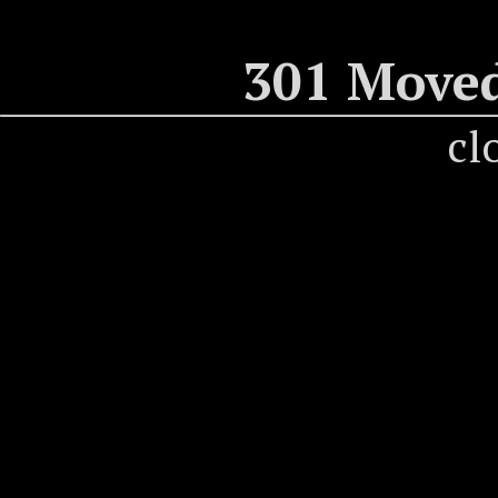
301 Move
cl