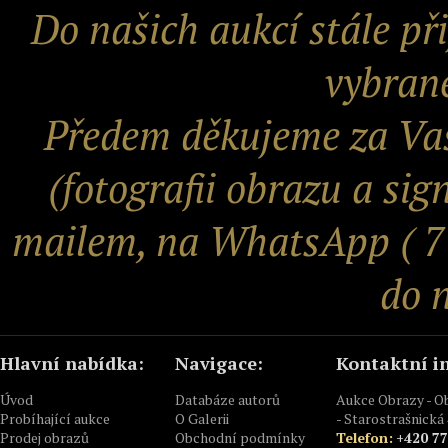
Do našich aukcí stále př
vybrané
Předem děkujeme za Vaš
(fotografii obrazu a sig
mailem, na WhatsApp ( 77
do n
Hlavní nabídka:
Navigace:
Kontaktní i
Úvod
Databáze autorů
Aukce Obrazy - 
Probíhající aukce
O Galerii
- Starostrašnická 
Prodej obrazů
Obchodní podmínky
Telefon:
+420 77