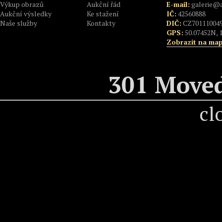
Výkup obrazů
Aukční řád
E-mail:
galerie@a
Aukční výsledky
Ke stažení
IČ:
42560888
Naše služby
Kontakty
DIČ:
CZ70111004
GPS:
50.07452N, 
Zobrazit na ma
301 Move
cl